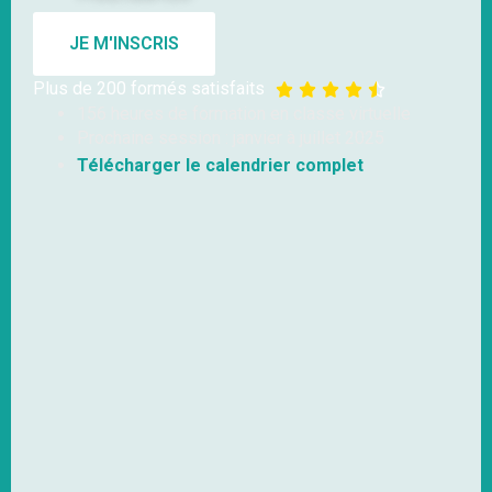
JE M'INSCRIS
Plus de 200 formés satisfaits





156 heures de formation en classe virtuelle
Prochaine session : janvier à juillet 2025
Télécharger le calendrier complet