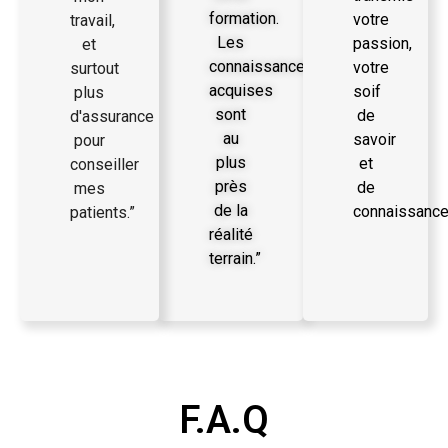
formation.
votre
travail,
Les
passion,
et
connaissances
votre
surtout
acquises
soif
plus
sont
de
d'assurance
au
savoir
pour
plus
et
conseiller
près
de
mes
de la
connaissance
patients.”
réalité
terrain.”
F.A.Q