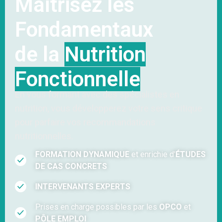
Maîtrisez les
Fondamentaux
de la
Nutrition
Fonctionnelle
En vous formant avec des spécialistes en
nutrition, vous développerez votre sens critique
pour parfaire vos recommandations
nutritionnelles.
FORMATION DYNAMIQUE
et enrichie d'
ÉTUDES
DE CAS CONCRETS
INTERVENANTS EXPERTS
Prises en charge possibles par les
OPCO
et
PÔLE EMPLOI