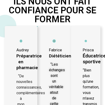
ILS NOUS ONT FAIT
CONFIANCE POUR SE
FORMER
Audrey
Fabrice
Prisca
Éducatric
Préparatrice
Diététicien
sportive
en
“Les
pharmacie
échanges
“Bien
sont
plus
“De
un
qu'une
nouvelles
véritable
formation,
connaissances,
atout
vous
complémentaires
de
m'avez
à
cette
transmis
mon